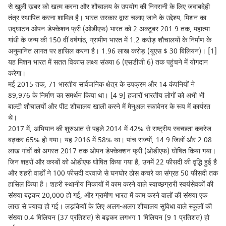
से खुली ख़बर को खत्म करना और शौचालय के उपयोग की निगरानी के लिए जवाबदेही
तंत्र स्थापित करना शामिल है। भारत सरकार द्वारा चलाए जाने के उद्देश्य, मिशन का
उद्घाटन ओपन-डेफ्केशन फ्री (ओडीएफ) भारत को 2 अक्टूबर 201 9 तक, महात्मा
गांधी के जन्म की 150 वीं वर्षगांठ, ग्रामीण भारत में 1.2 करोड़ शौचालयों के निर्माण के
अनुमानित लागत पर हासिल करना है। 1.96 लाख करोड़ (यूएस $ 30 बिलियन)। [1]
यह मिशन भारत में सतत विकास लक्ष्य संख्या 6 (एसडीजी 6) तक पहुंचने में योगदान
करेगा।
मई 2015 तक, 71 भारतीय सार्वजनिक क्षेत्र के उपक्रम और 14 कंपनियों ने
89,976 के निर्माण का समर्थन किया था। [4 9] हजारों भारतीय लोगों को अभी भी
बाल्टी शौचालयों और पीट शौचालय खाली करने में मैनुअल स्कावेनर के रूप में कार्यरत
थे।
2017 में, अभियान की शुरुआत से पहले 2014 में 42% से राष्ट्रीय स्वच्छता कवरेज
बढ़कर 65% हो गया। यह 2016 में 58% था। पांच राज्यों, 14 9 जिलों और 2.08
लाख गांवों को अगस्त 2017 तक ओपन डेफ्केक्शन फ्री (ओडीएफ) घोषित किया गया।
जिन शहरों और कस्बों को ओडीएफ घोषित किया गया है, उनमें 22 फीसदी की वृद्धि हुई है
और शहरी वार्डों ने 100 फीसदी दरवाजे से घनघोर ठोस कचरे का संग्रह 50 फीसदी तक
हासिल किया है। शहरी स्थानीय निकायों में काम करने वाले स्वाच्छग्रारी स्वयंसेवकों की
संख्या बढ़कर 20,000 हो गई, और ग्रामीण भारत में काम करने वालों की संख्या एक
लाख से ज्यादा हो गई। लड़कियों के लिए अलग-अलग शौचालय सुविधा वाले स्कूलों की
संख्या 0.4 मिलियन (37 प्रतिशत) से बढ़कर लगभग 1 मिलियन (9 1 प्रतिशत) हो