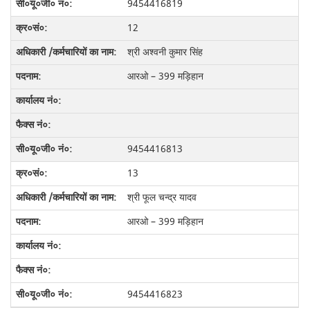
9454416819
12
श्री अश्वनी कुमार सिंह
आरओ – 399 मड़िहान
9454416813
13
श्री फूल चन्द्र यादव
आरओ – 399 मड़िहान
9454416823