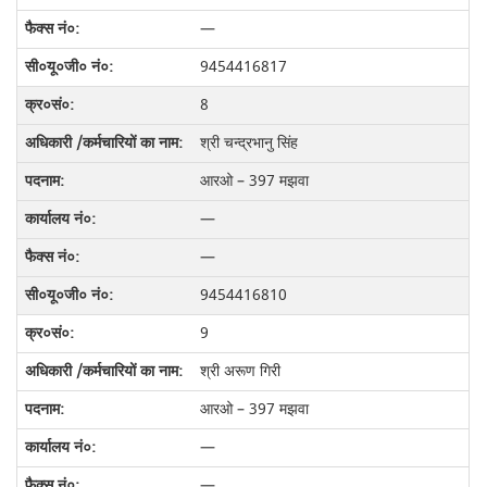
—
9454416817
8
श्री चन्द्रभानु सिंह
आरओ – 397 मझवा
—
—
9454416810
9
श्री अरूण गिरी
आरओ – 397 मझवा
—
—